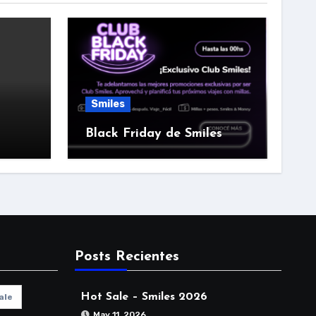
Smiles
Black Friday de Smiles
Posts Recientes
Hot Sale – Smiles 2026
ale
May 11, 2026