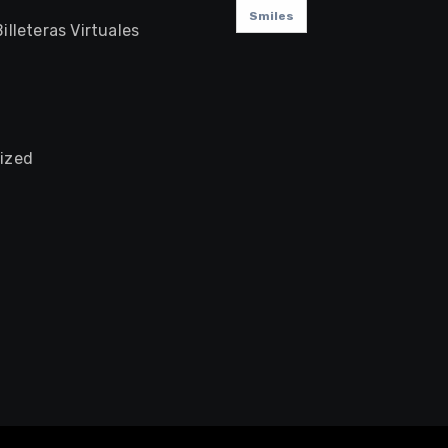
Smiles
illeteras Virtuales
ized