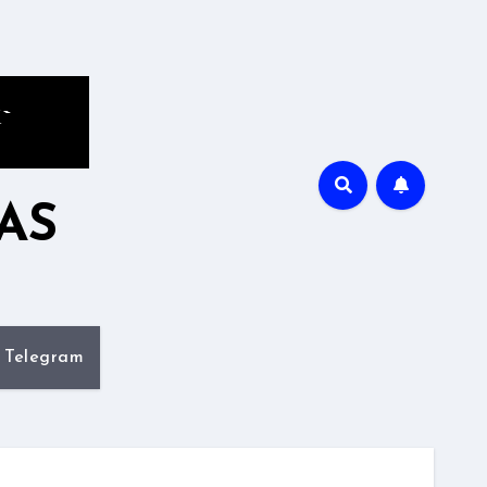
AS
 Telegram