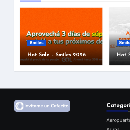
Smiles
Smil
Hot Sale – Smiles 2026
Hot S
Categor
Aeropuert
Aruba